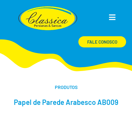
FALE CONOSCO
PRODUTOS
Papel de Parede Arabesco AB009