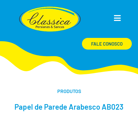
FALE CONOSCO
PRODUTOS
Papel de Parede Arabesco AB023